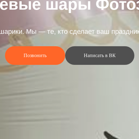
иевые шары Фото
шарики. Мы — те, кто сделает ваш праздни
Позвонить
Написать в ВК