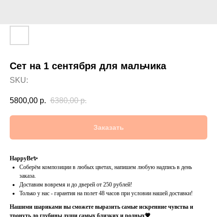
Сет на 1 сентября для мальчика
SKU:
5800,00
р.
6380,00
р.
Заказать
HappyBe✨
Соберём композиции в любых цветах, напишем любую надпись в день
заказа.
Доставим вовремя и до дверей от 250 рублей!
Только у нас - гарантия на полет 48 часов при условии нашей доставки!
Нашими шариками вы сможете выразить самые искренние чувства и
тронуть до глубины души самых близких и родных💗