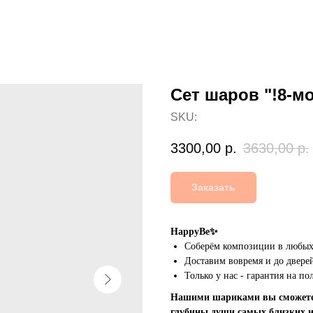
Сет шаров "!8-м
SKU:
3300,00
р.
3630,00
р.
Заказать
HappyBe✨
Соберём композиции в любых 
Доставим вовремя и до дверей
Только у нас - гарантия на п
Нашими шариками вы сможете 
глубины души самых близких 