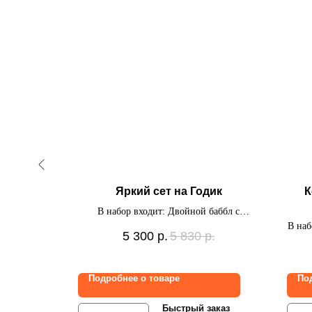
шки
Яркий сет на Годик
К
ьгированное
В набор входит: Двойной баббл с
адписью,
надписью и наклейками, цифра с
В наб
р.
5 300
р.
5 830
р.
рка Солнце,
наклейками, связка из 10 шаров
 шаров, 8
фоль
 потолок.
из 
Подробнее о товаре
По
фоль
заказ
Быстрый заказ