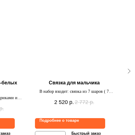
о-белых
Связка для мальчика
Ком
В набор входит: связка из 7 шаров ( 7
ариками и
дабл стафф, 1 фольгированная звезда,
В на
2 520
р.
2 772
р.
вязка из 7
баббл)
р.
ша
фиг
Подробнее о товаре
По
заказ
Быстрый заказ