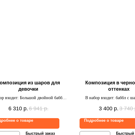
омпозиция из шаров для
Композиция в черн
девочки
оттенках
ор входит: Большой двойной баббл с
В набор входит: баббл с ш
индивидуальной надписью,
индивидуальной надписью, с
6 310
р.
6 941
р.
3 400
р.
3 740
гированная цифра с точками, связка
шаров
7 шаров ( 5 латексных с точками, 2
дробнее о товаре
Подробнее о товаре
гированных круга), фольгированная
фигурка Зебра.
Быстрый заказ
Быстрый 