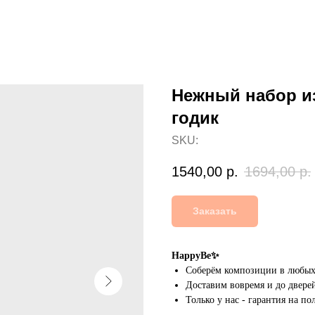
Нежный набор из
годик
SKU:
1540,00
р.
1694,00
р.
Заказать
HappyBe✨
Соберём композиции в любых 
Доставим вовремя и до дверей
Только у нас - гарантия на п