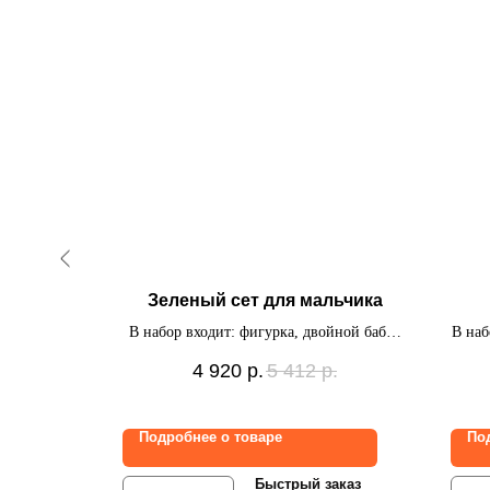
евочки
Зеленый сет для мальчика
оаппарат», 2
В набор входит: фигурка, двойной баббл
В наб
в (3 хром, 1
на атласной ленте, связка из 7 шаров
инди
р.
4 920
р.
5 412
р.
шаров на
Подробнее о товаре
По
заказ
Быстрый заказ