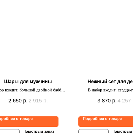
Шары для мужчины
Нежный сет для д
ор входит: большой двойной баббл с
В набор входит: сердце-г
видуальной надписью, фото, грузик
картинкой и надписью, 7 ш
2 650
р.
2 915
р.
3 870
р.
4 257
потолок на атласных л
дробнее о товаре
Подробнее о товаре
Быстрый заказ
Быстрый 