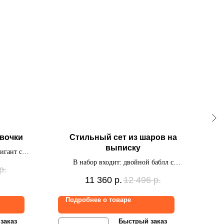
евочки
Стильный сет из шаров на
К
выписку
игант с
ариков под
В набор входит: двойной баблл с
В на
р.
ентах.
индивидуальной надписью,2 связки по 10
зв
11 360
р.
12 496
р.
шаров(4 баббл шар,3 фольгированных
на
круга,3 фольгированных сердца).
фигу
Подробнее о товаре
По
инди
заказ
Быстрый заказ