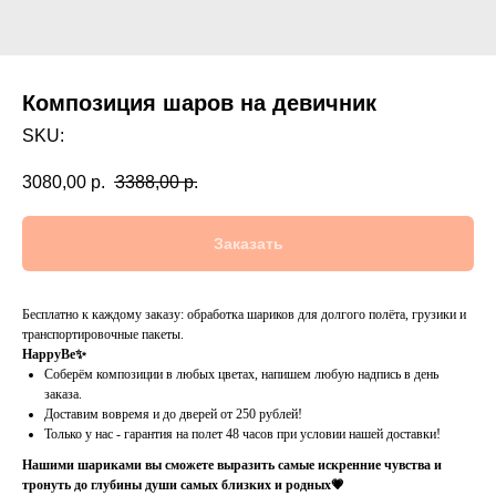
Композиция шаров на девичник
SKU:
3080,00
р.
3388,00
р.
Заказать
Бесплатно к каждому заказу: обработка шариков для долгого полёта, грузики и
транспортировочные пакеты.
HappyBe✨
Соберём композиции в любых цветах, напишем любую надпись в день
заказа.
Доставим вовремя и до дверей от 250 рублей!
Только у нас - гарантия на полет 48 часов при условии нашей доставки!
Нашими шариками вы сможете выразить самые искренние чувства и
тронуть до глубины души самых близких и родных💗