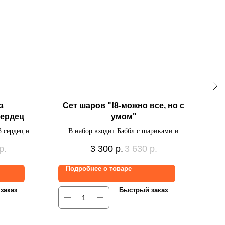
з
Сет шаров "!8-можно все, но с
Н
ердец
умом"
3 сердец на
В набор входит:Баббл с шариками и
В на
ике с
индивидуальной надписью, связка из 5
з
р.
3 300
р.
3 630
р.
 на одном
шаров с надписью на каждом шарике
с
Подробнее о товаре
По
заказ
Быстрый заказ