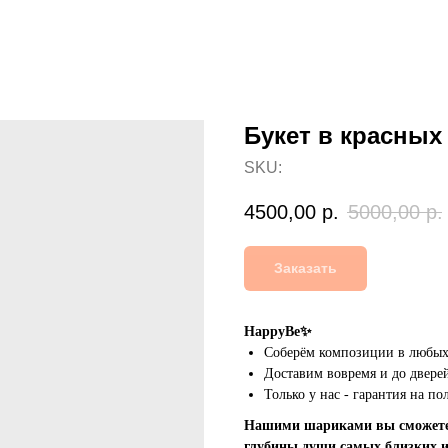
Букет в красных
SKU:
4500,00
р.
5000,00
р.
Заказать
HappyBe✨
Соберём композиции в любых 
Доставим вовремя и до дверей
Только у нас - гарантия на п
Нашими шариками вы сможете 
глубины души самых близких 