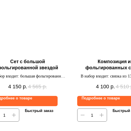
Сет с большой
Композиция и
ольгированной звездой
фольгированных с
бор входит: большая фольгированная
В набор входит: связка из 1
езда с индивидуальной надписью,
золотом матовом дожд
4 150
р.
4 565
р.
4 100
р.
4 510
связка из 10 шаров
индивидуальной надписью
сердце
дробнее о товаре
Подробнее о товаре
Быстрый заказ
Быстрый 