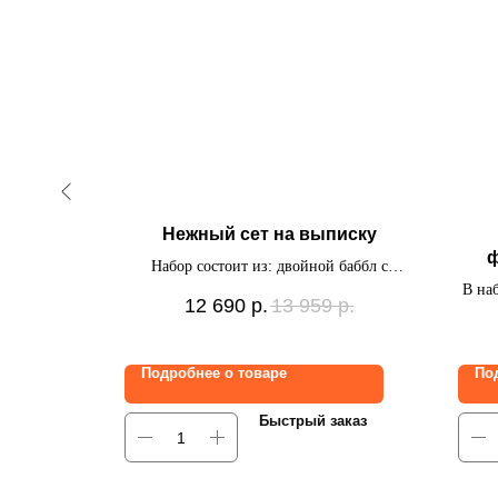
мужчины
Нежный сет на выписку
ф
ексых шаров
Набор состоит из: двойной баббл с
надписью, фольгированная фигурка
В на
р.
12 690
р.
13 959
р.
"Облако", фольгированная фигурка
зв
"Самолёт", фольгированная фигурка
"Полумесяц", связка из 7 шаров на
Подробнее о товаре
По
атласных лентах (3 сферы с декором, 4
фольгированных сердца), 7
заказ
Быстрый заказ
фольгированных звёзд под потолок на
дождике.