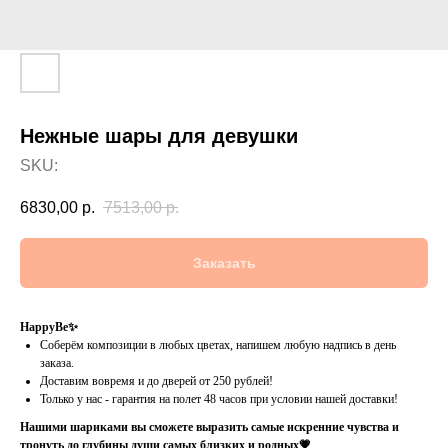
Нежные шары для девушки
SKU:
6830,00
р.
7513,00
р.
Заказать
HappyBe✨
Соберём композиции в любых цветах, напишем любую надпись в день
заказа.
Доставим вовремя и до дверей от 250 рублей!
Только у нас - гарантия на полет 48 часов при условии нашей доставки!
Нашими шариками вы сможете выразить самые искренние чувства и
тронуть до глубины души самых близких и родных💗