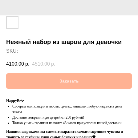
Нежный набор из шаров для девочки
SKU:
4100,00
р.
4510,00
р.
Заказать
HappyBe✨
Соберём композиции в любых цветах, напишем любую надпись в день
заказа.
Доставим вовремя и до дверей от 250 рублей!
Только у нас - гарантия на полет 48 часов при условии нашей доставки!
Нашими шариками вы сможете выразить самые искренние чувства и
тронуть до глубины души самых близких и родных💗