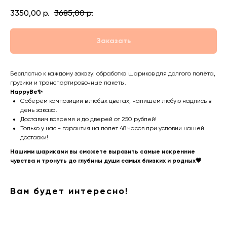
3350,00
р.
3685,00
р.
Заказать
Бесплатно к каждому заказу: обработка шариков для долгого полёта,
грузики и транспортировочные пакеты.
HappyBe✨
Соберём композиции в любых цветах, напишем любую надпись в
день заказа.
Доставим вовремя и до дверей от 250 рублей!
Только у нас - гарантия на полет 48 часов при условии нашей
доставки!
Нашими шариками вы сможете выразить самые искренние
чувства и тронуть до глубины души самых близких и родных💗
Вам будет интересно!