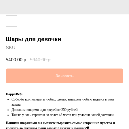
Шары для девочки
SKU:
5400,00
р.
5940,00
р.
Заказать
HappyBe✨
Соберём композиции в любых цветах, напишем любую надпись в день
заказа.
Доставим вовремя и до дверей от 250 рублей!
Только у нас - гарантия на полет 48 часов при условии нашей доставки!
Нашими шариками вы сможете выразить самые искренние чувства и
тронуть до глубины души самых близких и родных💗