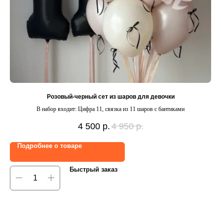
Розовый-черный сет из шаров для девочки
В набор входит: Цифра 11, связка из 11 шаров с бантиками
В н
с
4 500
р.
4 950
р.
Подробнее о товаре
Быстрый заказ