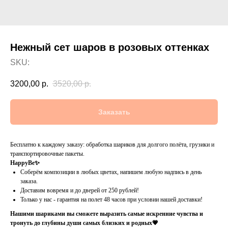
Нежный сет шаров в розовых оттенках
SKU:
3200,00
р.
3520,00
р.
Заказать
Бесплатно к каждому заказу: обработка шариков для долгого полёта, грузики и
транспортировочные пакеты.
HappyBe✨
Соберём композиции в любых цветах, напишем любую надпись в день
заказа.
Доставим вовремя и до дверей от 250 рублей!
Только у нас - гарантия на полет 48 часов при условии нашей доставки!
Нашими шариками вы сможете выразить самые искренние чувства и
тронуть до глубины души самых близких и родных💗