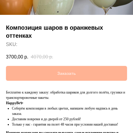
Композиция шаров в оранжевых
оттенках
SKU:
3700,00
р.
4070,00
р.
Заказать
Бесплатно к каждому заказу: обработка шариков для долгого полёта, грузики и
транспортировочные пакеты.
HappyBe✨
Соберём композиции в любых цветах, напишем любую надпись в день
заказа.
Доставим вовремя и до дверей от 250 рублей!
Только у нас - гарантия на полет 48 часов при условии нашей доставки!
Нашими шариками вы сможете выразить самые искренние чувства и