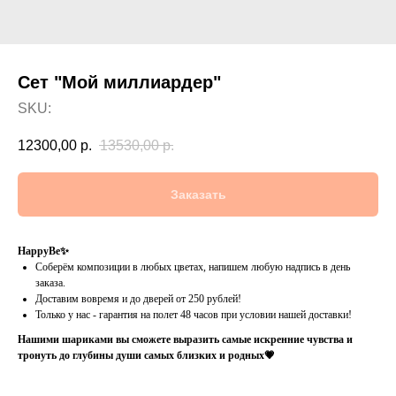
Сет "Мой миллиардер"
SKU:
12300,00
р.
13530,00
р.
Заказать
HappyBe✨
Соберём композиции в любых цветах, напишем любую надпись в день
заказа.
Доставим вовремя и до дверей от 250 рублей!
Только у нас - гарантия на полет 48 часов при условии нашей доставки!
Нашими шариками вы сможете выразить самые искренние чувства и
тронуть до глубины души самых близких и родных💗