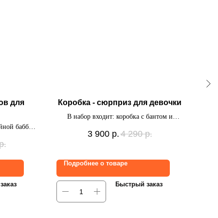
ов для
Коробка - сюрприз для девочки
Неж
В набор входит: коробка с бантом и
Набо
йной баббл с
индивидуальной надписью, 20 мини-
3 900
р.
4 290
р.
й надписью,
шариков под потолок на дождике.
фо
р.
иус, связка
клейками.
Подробнее о товаре
По
заказ
Быстрый заказ