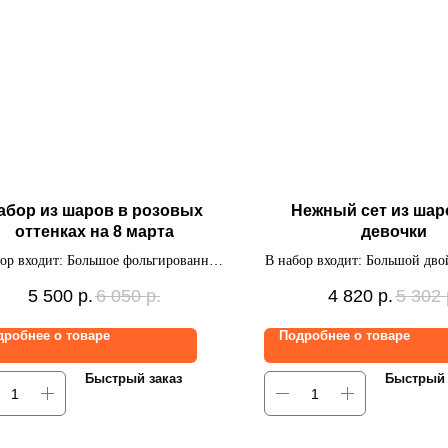
абор из шаров в розовых
Нежный сет из шар
оттенках на 8 марта
девочки
ор входит: Большое фольгированное
В набор входит: Большой дво
рдце с индивидуальной надписью,
наклейками и индивидуально
5 500
р.
6 050
р.
4 820
р.
5 302
ка из 10 фольгированных сердечек.
фольгированная фигурка Сир
из 7 латексных шаров с на
дробнее о товаре
Подробнее о товаре
Быстрый заказ
Быстрый 