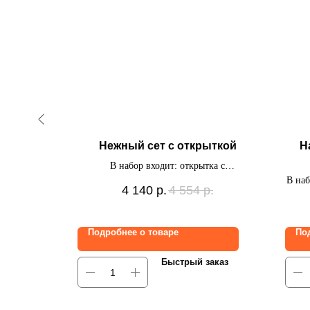
очки
Нежный сет с открыткой
Н
баббл с
В набор входит: открытка с
ссел в пол,
индивидуальной надписью и бабочками,
В наб
р.
4 140
р.
4 554
р.
рованная
связка из 7 шаров (6 латексных + 1 сердце
се
толок на
с индивидуальной надписью)
связ
Подробнее о товаре
По
заказ
Быстрый заказ