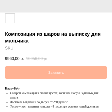
Композиция из шаров на выписку для
мальчика
SKU:
9960,00
р.
10956,00
р.
Заказать
HappyBe✨
Соберём композиции в любых цветах, напишем любую надпись в день
заказа.
Доставим вовремя и до дверей от 250 рублей!
Только у нас - гарантия на полет 48 часов при условии нашей доставки!