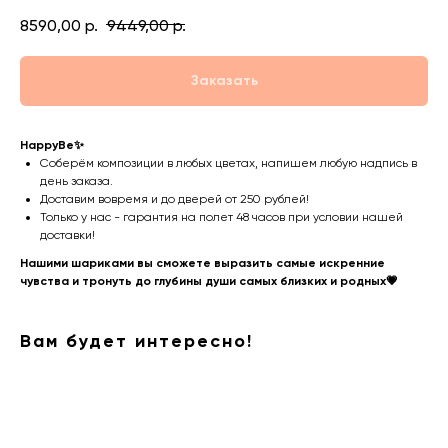
8590,00
р.
9449,00
р.
Заказать
HappyBe✨
Соберём композиции в любых цветах, напишем любую надпись в
день заказа.
Доставим вовремя и до дверей от 250 рублей!
Только у нас - гарантия на полет 48 часов при условии нашей
доставки!
Нашими шариками вы сможете выразить самые искренние
чувства и тронуть до глубины души самых близких и родных💗
Вам будет интересно!