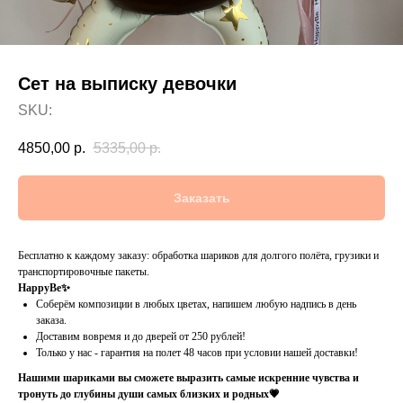
Сет на выписку девочки
SKU:
4850,00
р.
5335,00
р.
Заказать
Бесплатно к каждому заказу: обработка шариков для долгого полёта, грузики и
транспортировочные пакеты.
HappyBe✨
Соберём композиции в любых цветах, напишем любую надпись в день
заказа.
Доставим вовремя и до дверей от 250 рублей!
Только у нас - гарантия на полет 48 часов при условии нашей доставки!
Нашими шариками вы сможете выразить самые искренние чувства и
тронуть до глубины души самых близких и родных💗