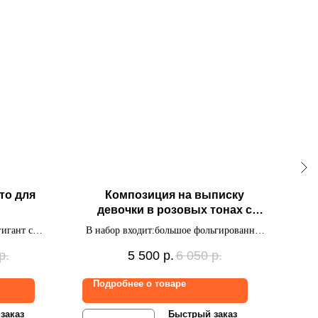
то для
Композиция на выписку
К
девочки в розовых тонах с
фигуркой "Мишка на месяце"
гигант с
В набор входит:большое фольгированное
В н
 надписью и
сердце с индивидуальной надписью,
р.
5 500
р.
6 050
р.
связка из 9 шаров с индивидуальной
надп
надписью на фольгированном сердце,
Подробнее о товаре
По
фигурка "Мишка на месяце", фигурка
"Облачко"
заказ
Быстрый заказ