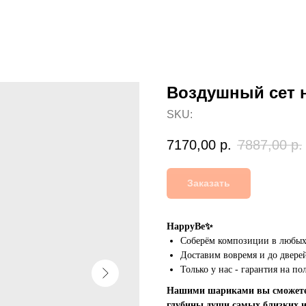
Воздушный сет 
SKU:
7170,00
р.
7887,00
р.
Заказать
HappyBe✨
Соберём композиции в любых 
Доставим вовремя и до дверей
Только у нас - гарантия на п
Нашими шариками вы сможете 
глубины души самых близких 