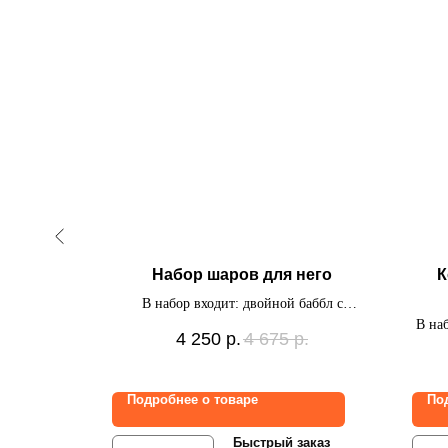
ины
Набор шаров для него
К
ьгированное
В набор входит: двойной баббл с
дписью и 4
индивидуальной надписью, связка из 5
В на
р.
4 250
р.
4 675
р.
х шаров,
фольгированных шаров.
Ро
надп
крис
Подробнее о товаре
По
ст
заказ
Быстрый заказ