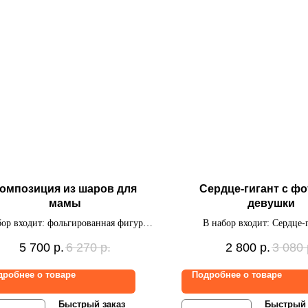
омпозиция из шаров для
Сердце-гигант с фо
мамы
девушки
бор входит: фольгированная фигурка
В набор входит: Сердце-
за, фольгированное сердце 76 см с
цветочками, индивидуальной
5 700
р.
6 270
р.
2 800
р.
3 080
исью и фото, связка из 10 шаров ( 3
фото.
талл с пенопласт. шариками, 5 дабл
дробнее о товаре
Подробнее о товаре
аф, 1 фольгированное сердечко, 1
фольгированное сердечко с
Быстрый заказ
Быстрый 