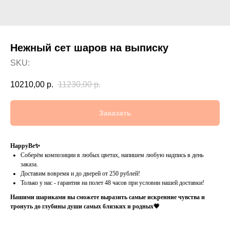
Нежный сет шаров на выписку
SKU:
10210,00
р.
11230,00
р.
Заказать
HappyBe✨
Соберём композиции в любых цветах, напишем любую надпись в день
заказа.
Доставим вовремя и до дверей от 250 рублей!
Только у нас - гарантия на полет 48 часов при условии нашей доставки!
Нашими шариками вы сможете выразить самые искренние чувства и
тронуть до глубины души самых близких и родных💗